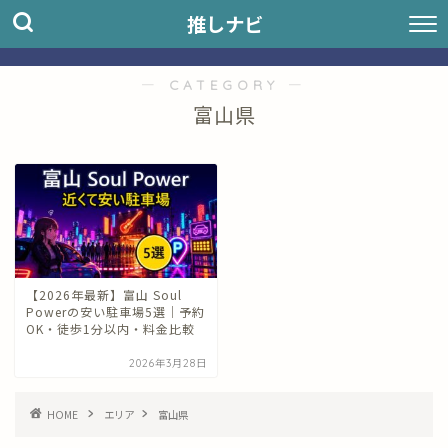
推しナビ
― CATEGORY ―
富山県
【2026年最新】富山 Soul
Powerの安い駐車場5選｜予約
OK・徒歩1分以内・料金比較
2026年3月28日
HOME
エリア
富山県