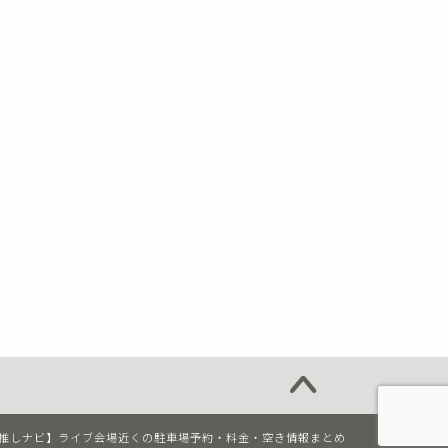
26 【推しナビ】ライブ会場近くの駐車場予約・料金・空き情報まとめ