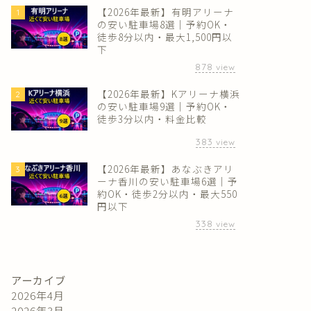
【2026年最新】有明アリーナ
1
の安い駐車場8選｜予約OK・
徒歩8分以内・最大1,500円以
下
878
view
【2026年最新】Kアリーナ横浜
2
の安い駐車場9選｜予約OK・
徒歩3分以内・料金比較
383
view
【2026年最新】あなぶきアリ
3
ーナ香川の安い駐車場6選｜予
約OK・徒歩2分以内・最大550
円以下
338
view
アーカイブ
2026年4月
2026年3月