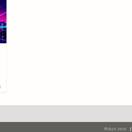
い
料
日
2025–20