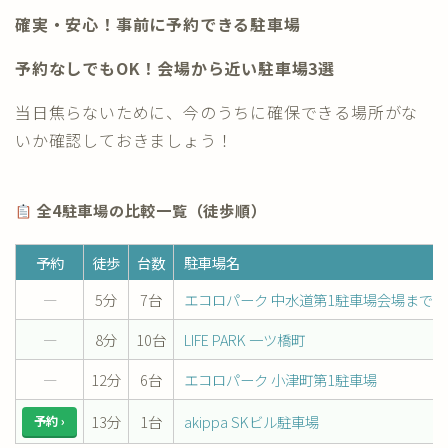
確実・安心！事前に予約できる駐車場
予約なしでもOK！会場から近い駐車場3選
当日焦らないために、今のうちに確保できる場所がな
いか確認しておきましょう！
全4駐車場の比較一覧（徒歩順）
予約
徒歩
台数
駐車場名
―
5分
7台
エコロパーク 中水道第1駐車場会場まで
―
8分
10台
LIFE PARK 一ツ橋町
―
12分
6台
エコロパーク 小津町第1駐車場
13分
1台
akippa SKビル駐車場
予約 ›