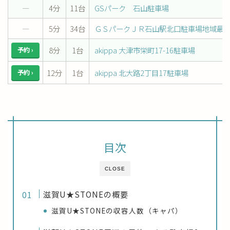
―
4分
11台
GSパーク 石山駐車場
―
5分
34台
ＧＳパークＪＲ石山駅北口駐車場地域最
8分
1台
akippa 大津市栄町17-16駐車場
予約 ›
12分
1台
akippa 北大路2丁目17駐車場
予約 ›
目次
CLOSE
滋賀U★STONEの概要
滋賀U★STONEの収容人数（キャパ）