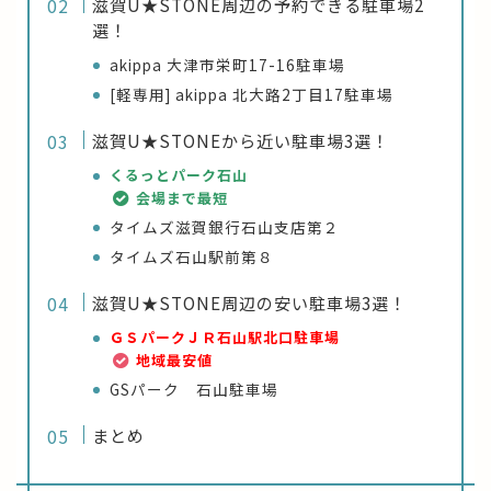
滋賀U★STONE周辺の予約できる駐車場2
選！
akippa 大津市栄町17-16駐車場
[軽専用] akippa 北大路2丁目17駐車場
滋賀U★STONEから近い駐車場3選！
くるっとパーク石山
会場まで最短
タイムズ滋賀銀行石山支店第２
タイムズ石山駅前第８
滋賀U★STONE周辺の安い駐車場3選！
ＧＳパークＪＲ石山駅北口駐車場
地域最安値
GSパーク 石山駐車場
まとめ