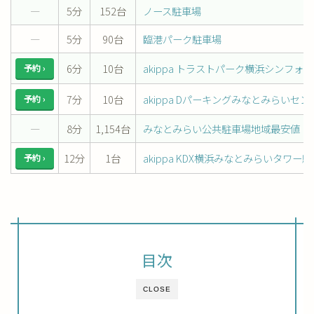
―
5分
152台
ノース駐車場
―
5分
90台
臨港パーク駐車場
6分
10台
akippa トラストパーク横浜シンフォ
予約 ›
7分
10台
akippa Dパーキングみなとみらいセ
予約 ›
―
8分
1,154台
みなとみらい公共駐車場地域最安値
12分
1台
akippa KDX横浜みなとみらいタワー
予約 ›
目次
CLOSE