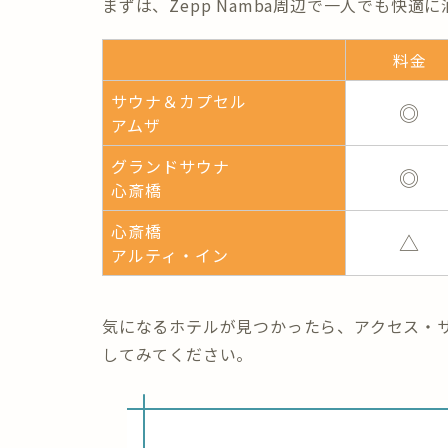
まずは、Zepp Namba周辺で
一人でも快適に
料金
サウナ＆カプセル
◎
アムザ
グランドサウナ
◎
心斎橋
心斎橋
△
アルティ・イン
気になるホテルが見つかったら、
アクセス・
してみてください。