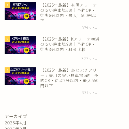
【2026年最新】有明アリーナ
1
の安い駐車場8選｜予約OK・
徒歩8分以内・最大1,500円以
下
874
view
【2026年最新】Kアリーナ横浜
2
の安い駐車場9選｜予約OK・
徒歩3分以内・料金比較
377
view
【2026年最新】あなぶきアリ
3
ーナ香川の安い駐車場6選｜予
約OK・徒歩2分以内・最大550
円以下
331
view
アーカイブ
2026年4月
2026年3月