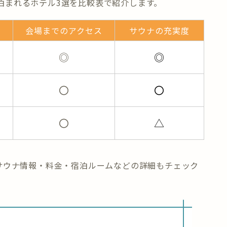
泊まれるホテル3選
を比較表で紹介します。
会場までのアクセス
サウナの充実度
◎
◎
〇
〇
〇
△
サウナ情報・料金・宿泊ルーム
などの詳細もチェック