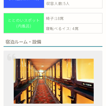
収容人数:5人
椅子:18席
ととのいスポット
(内風呂)
寝転べるイス: 4席
宿泊ルーム・設備