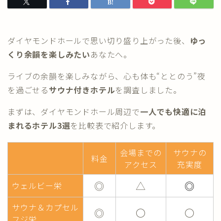
ダイヤモンドホールで思い切り盛り上がった後、
ゆっ
くり余韻を楽しみたい
あなたへ。
ライブの余韻を楽しみながら、心も体も“ととのう”夜
を過ごせる
サウナ付きホテル
を調査しました。
まずは、ダイヤモンドホール周辺で
一人でも快適に泊
まれるホテル3選
を比較表で紹介します。
会場までの
サウナの
料金
アクセス
充実度
◎
△
◎
ウェルビー栄
サウナ＆カプセル
◎
〇
〇
フジ栄