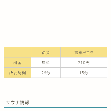
徒歩
電車+徒歩
料金
無料
210円
所要時間
28分
15分
サウナ情報