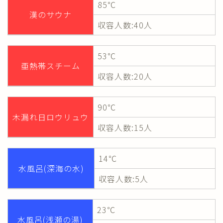
85℃
漢のサウナ
収容人数:40人
53℃
亜熱帯スチーム
収容人数:20人
90℃
木漏れ日ロウリュウ
収容人数:15人
14℃
水風呂(深海の水)
収容人数:5人
23℃
水風呂(浅瀬の湯)