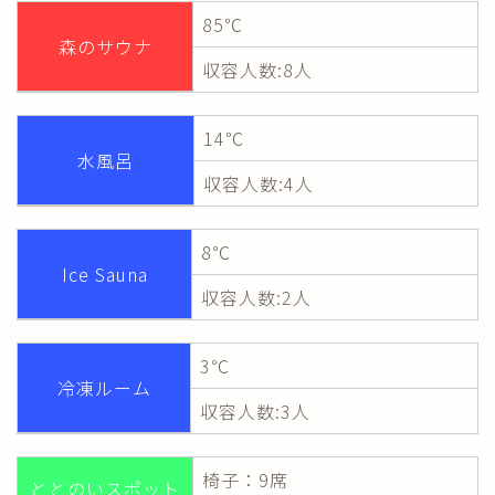
85℃
森のサウナ
収容人数:8人
14℃
水風呂
収容人数:4人
8℃
Ice Sauna
収容人数:2人
3℃
冷凍ルーム
収容人数:3人
椅子：9席
ととのいスポット