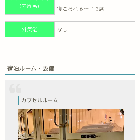
(内風呂)
寝ころべる椅子:3席
外気浴
なし
宿泊ルーム・設備
カプセルルーム