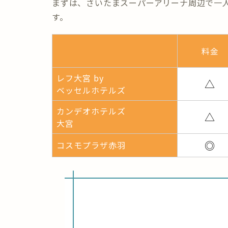
まずは、さいたまスーパーアリーナ周辺で
一
す。
料金
レフ大宮 by
△
ベッセルホテルズ
カンデオホテルズ
△
大宮
◎
コスモプラザ赤羽