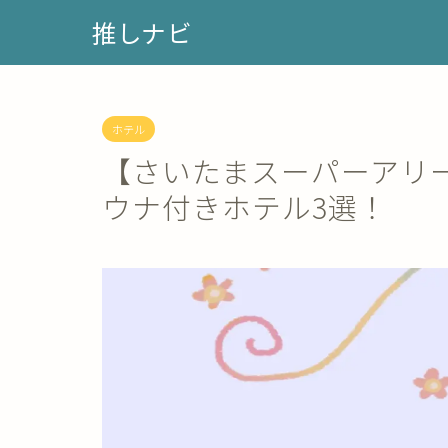
推しナビ
ホテル
【さいたまスーパーアリ
ウナ付きホテル3選！