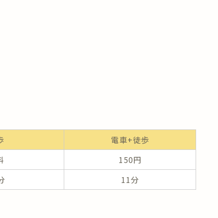
歩
電車+徒歩
料
150円
分
11分