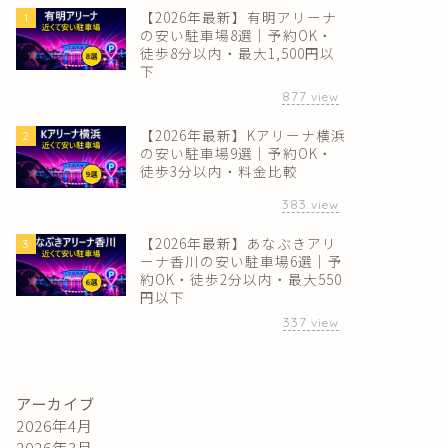
【2026年最新】有明アリーナ
1
の安い駐車場8選｜予約OK・
徒歩8分以内・最大1,500円以
下
877
view
【2026年最新】Kアリーナ横浜
2
の安い駐車場9選｜予約OK・
徒歩3分以内・料金比較
383
view
【2026年最新】あなぶきアリ
3
ーナ香川の安い駐車場6選｜予
約OK・徒歩2分以内・最大550
円以下
337
view
アーカイブ
2026年4月
2026年3月