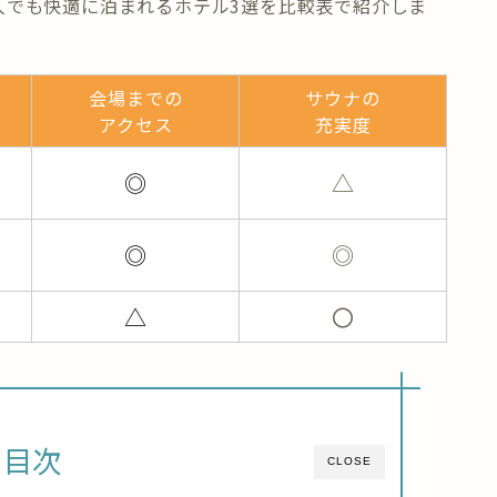
人でも快適に泊まれるホテル3選
を比較表で紹介しま
会場までの
サウナの
アクセス
充実度
◎
△
◎
◎
△
〇
目次
CLOSE